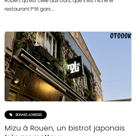
Rouen, qu’est celle aux Ours, que s’est niché le
restaurant P’tit gars….
BONNES ADRESSES
Mizu à Rouen, un bistrot japonais