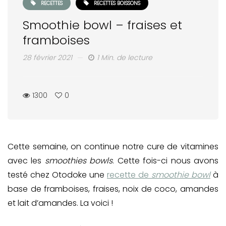
RECETTES
RECETTES BOISSONS
Smoothie bowl – fraises et
framboises
28 février 2021
1 Min. de lecture
1300
0
Cette semaine, on continue notre cure de vitamines
avec les
smoothies bowls
. Cette fois-ci nous avons
testé chez Otodoke une
recette de
smoothie bowl
à
base de framboises, fraises, noix de coco, amandes
et lait d’amandes. La voici !