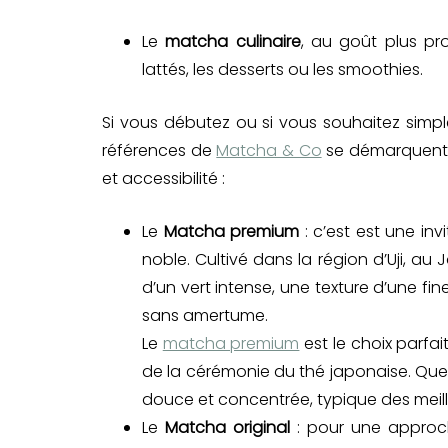
Le
matcha culinaire
, au goût plus pr
lattés, les desserts ou les smoothies.
Si vous débutez ou si vous souhaitez sim
références de
Matcha & Co
se démarquent pa
et accessibilité :
Le
Matcha premium
: c’est est une in
noble. Cultivé dans la région d’Uji, a
d’un vert intense, une texture d’une f
sans amertume.
Le
matcha premium
est le choix parfa
de la cérémonie du thé japonaise. Quel
douce et concentrée, typique des meil
Le
Matcha original
: pour une approch