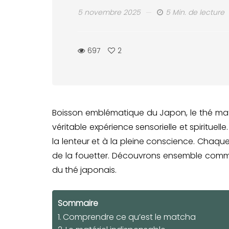
5 novembre 2025
5 Min. de lecture
697
2
Boisson emblématique du Japon, le thé matc
véritable expérience sensorielle et spirituelle
la lenteur et à la pleine conscience. Chaq
de la fouetter. Découvrons ensemble comme
du thé japonais.
Sommaire
Comprendre ce qu’est le matcha