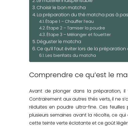
Le matériel indispensable
Choisir le bon matcha
La préparation du thé matcha pas à pa
Étape 1 – Chauffer l’eau
Étape 2 – Tamiser la poudre
Étape 3 – Mélanger et fouetter
Déguster le matcha
Ce qu’il faut éviter lors de la préparati
Les bienfaits du matcha
Comprendre ce qu’est le m
Avant de plonger dans la préparation, i
Contrairement aux autres thés verts, il ne s’a
réduites en poudre ultra-fine. Ces feuille
plusieurs semaines avant la récolte, ce qui
cette teinte verte éclatante et ce goût légè