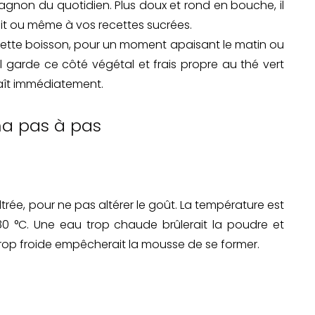
gnon du quotidien. Plus doux et rond en bouche, il
ait ou même à vos recettes sucrées.
à cette boisson, pour un moment apaisant le matin ou
l garde ce côté végétal et frais propre au thé vert
laît immédiatement.
ha pas à pas
ltrée, pour ne pas altérer le goût. La température est
et 80 °C. Une eau trop chaude brûlerait la poudre et
trop froide empêcherait la mousse de se former.