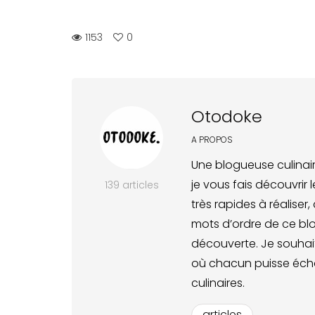
1153
0
Otodoke
A PROPOS
Une blogueuse culinair
je vous fais découvrir 
139 articles
très rapides à réaliser
mots d’ordre de ce blo
découverte. Je souhait
où chacun puisse écha
culinaires.
articles