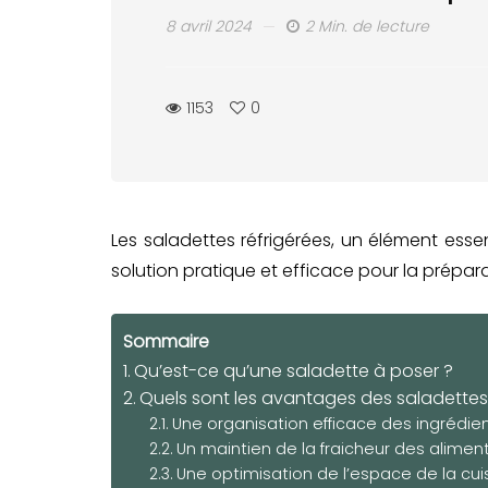
8 avril 2024
2 Min. de lecture
1153
0
Les saladettes réfrigérées, un élément essen
solution pratique et efficace pour la prépara
Sommaire
Qu’est-ce qu’une saladette à poser ?
Quels sont les avantages des saladettes
Une organisation efficace des ingrédie
Un maintien de la fraicheur des aliment
Une optimisation de l’espace de la cui