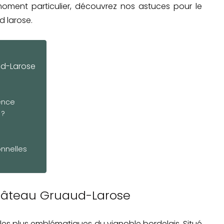
ment particulier, découvrez nos astuces pour le
d larose.
ud-Larose
uence
 ?
onnelles
n
hâteau Gruaud-Larose
les plus emblématiques du vignoble bordelais. Situé