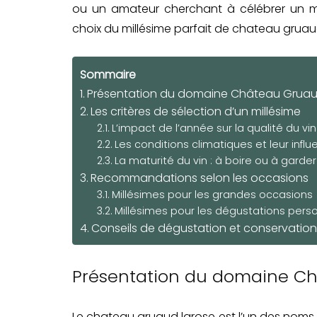
ou un amateur cherchant à célébrer un mo
choix du millésime parfait de chateau gruau
Sommaire
Présentation du domaine Château Grua
Les critères de sélection d’un millésime
L’impact de l’année sur la qualité du vin
Les conditions climatiques et leur infl
La maturité du vin : à boire ou à garder
Recommandations selon les occasions
Millésimes pour les grandes occasions
Millésimes pour les dégustations pers
Conseils de dégustation et conservatio
Présentation du domaine C
Le chateau gruaud larose est l’un des noms 