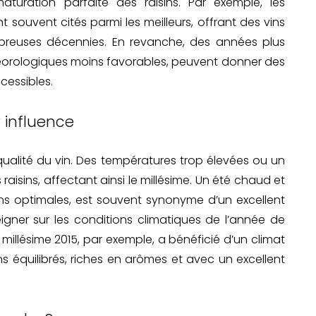
turation parfaite des raisins. Par exemple, les
t souvent cités parmi les meilleurs, offrant des vins
nombreuses décennies. En revanche, des années plus
téorologiques moins favorables, peuvent donner des
cessibles.
r influence
qualité du vin. Des températures trop élevées ou un
raisins, affectant ainsi le millésime. Un été chaud et
ns optimales, est souvent synonyme d’un excellent
seigner sur les conditions climatiques de l’année de
 millésime 2015, par exemple, a bénéficié d’un climat
s équilibrés, riches en arômes et avec un excellent