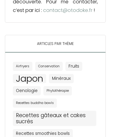
découverte. Pour me contacter,
c’est par ici :
contact@otodoke.fr
!
ARTICLES PAR THÈME
Fruits
Airfryers
Conservation
Japon
Minéraux
Oenologie
Phytothérapie
Recettes buddha bowls
Recettes gâteaux et cakes
sucrés
Recettes smoothies bowls