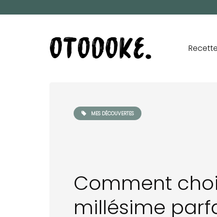
Recett
MES DÉCOUVERTES
Comment chois
millésime parf